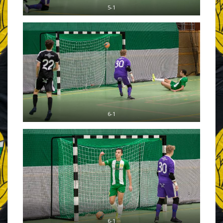
5-1
6-1
6-1