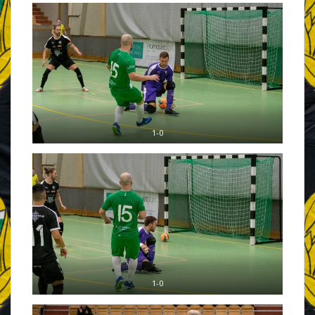
1-0
1-0