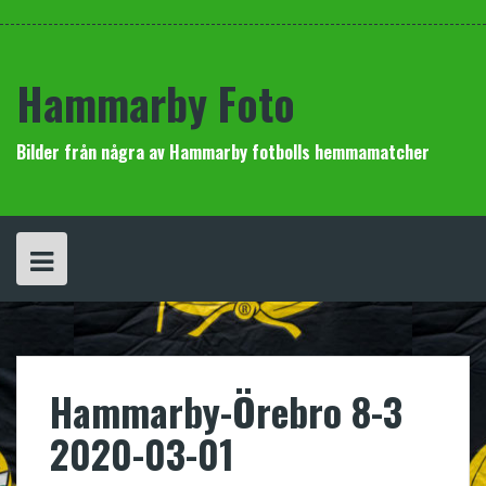
Hoppa
Hammarby
Hammarby
Futsal
Futsal
Publik
Spelare
Några
Andra
Kontakt
till
Herrar
Damer
Herrar
Damer
A-
Matcher
Lags
innehåll
spelare
Hammarby Foto
Bilder från några av Hammarby fotbolls hemmamatcher
Hammarby-Örebro 8-3
2020-03-01