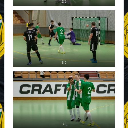
2-0
3-0
3-0